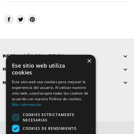

INFORMACIÓN DE LA TIENDA
×
Ese sitio web utiliza

NUESTROS PRODUCTOS
cookies
Este sitio web usa cookies para mejorar la

NUESTRA COMPAÑÍA
experiencia del usuario. Al utilizar nuestro
Síguenos
sitio web, usted acepta todas las cookies de
acuerdo con nuestra Política de cookies.
Más información
COOKIES ESTRICTAMENTE
NECESARIAS
Subvención para la mejora de
COOKIES DE RENDIMIENTO
actuaciones relacionadas con la