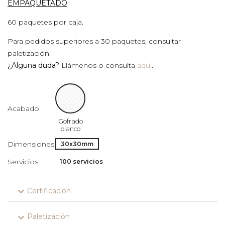
EMPAQUETADO
60 paquetes por caja.
Para pedidos superiores a 30 paquetes, consultar
paletización.
¿Alguna duda?
Llámenos o consulta
aquí
.
Acabado
Gofrado
blanco
Dimensiones
30x30mm
Servicios
100 servicios
expand_more
Certificación
expand_more
Paletización