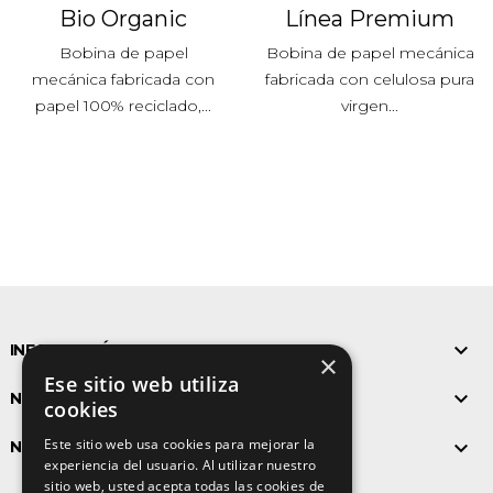
Bio Organic
Línea Premium
Bobina de papel
Bobina de papel mecánica
mecánica fabricada con
fabricada con celulosa pura
papel 100% reciclado,...
virgen...

INFORMACIÓN DE LA TIENDA
×
Ese sitio web utiliza

NUESTROS PRODUCTOS
cookies
Este sitio web usa cookies para mejorar la

NUESTRA COMPAÑÍA
experiencia del usuario. Al utilizar nuestro
Síguenos
sitio web, usted acepta todas las cookies de