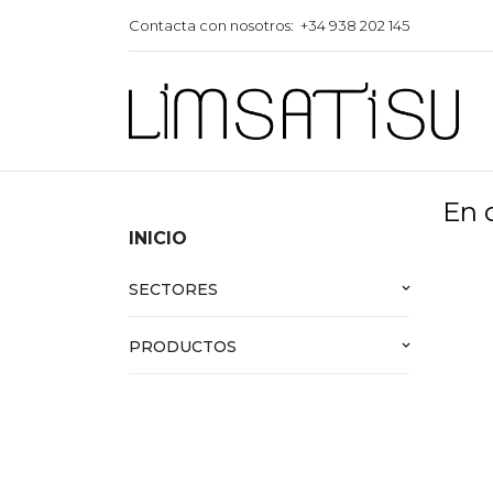
Contacta con nosotros:
+34 938 202 145
En 
INICIO
SECTORES
keyboard_arrow_down
PRODUCTOS
keyboard_arrow_down