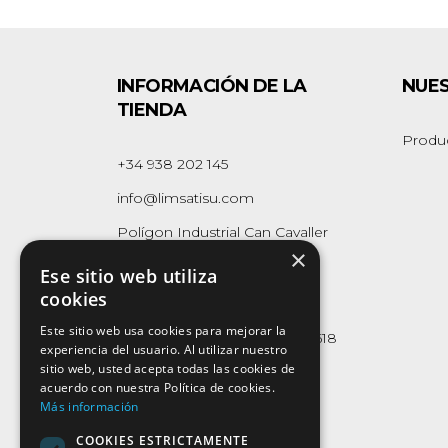
INFORMACIÓN DE LA
NUE
TIENDA
Produ
+34 938 202 145
info@limsatisu.com
Polígon Industrial Can Cavaller
×
Naus 1-2-3
Ese sitio web utiliza
08262 - Callús
cookies
(Barcelona)
Este sitio web usa cookies para mejorar la
Whatsapp Business:
623 165 618
experiencia del usuario. Al utilizar nuestro
sitio web, usted acepta todas las cookies de
acuerdo con nuestra Política de cookies.
Más información
COOKIES ESTRICTAMENTE