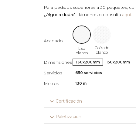
Para pedidos superiores a 30 paquetes, cons
¿Alguna duda?
Llámenos o consulta
aquí
.
Acabado
Gofrado
Liso
blanco
blanco
Dimensiones
130x200mm
150x200mm
Servicios
650 servicios
Metros
130 m
expand_more
Certificación
expand_more
Paletización