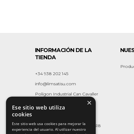
INFORMACIÓN DE LA
NUE
TIENDA
Produ
+34 938 202 145
info@limsatisu.com
Polígon Industrial Can Cavaller
×
Naus 1-2-3
Ese sitio web utiliza
08262 - Callús
cookies
(Barcelona)
Este sitio web usa cookies para mejorar la
Whatsapp Business:
623 165 618
experiencia del usuario. Al utilizar nuestro