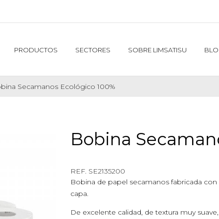
PRODUCTOS
SECTORES
SOBRE LIMSATISU
BLO
bina Secamanos Ecológico 100%
Bobina Secamano
REF. $product.reference_to_display
REF. SE2135200
Bobina de papel secamanos fabricada con 
capa.
De excelente calidad, de textura muy suave