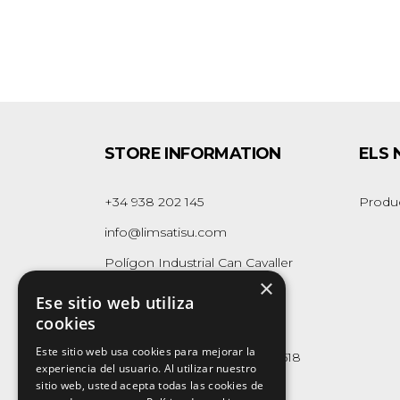
STORE INFORMATION
ELS
+34 938 202 145
Produ
info@limsatisu.com
Polígon Industrial Can Cavaller
×
Naus 1-2-3
Ese sitio web utiliza
08262 - Callús
cookies
(Barcelona)
Este sitio web usa cookies para mejorar la
Whatsapp Business:
623 165 618
experiencia del usuario. Al utilizar nuestro
sitio web, usted acepta todas las cookies de