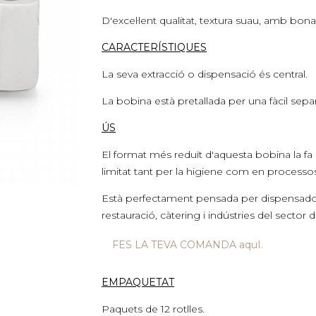
D'excel·lent qualitat, textura suau, amb bona
CARACTERÍSTIQUES
La seva extracció o dispensació és central.
La bobina està pretallada per una fàcil separ
ÚS
El format més reduït d'aquesta bobina la fa 
limitat tant per la higiene com en processos 
Està perfectament pensada per dispensadors 
restauració, càtering i indústries del sector d
FES LA TEVA COMANDA aquI.
EMPAQUETAT
Paquets de 12 rotlles.