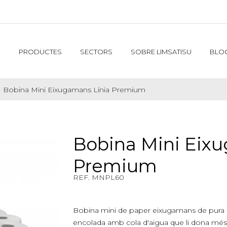
PRODUCTES
SECTORS
SOBRE LIMSATISU
BLO
Bobina Mini Eixugamans Línia Premium
Bobina Mini Eix
Premium
REF. MNPL60
REF. $product.reference_to_display
Bobina mini de paper eixugamans de pura c
encolada amb cola d'aigua que li dona més 