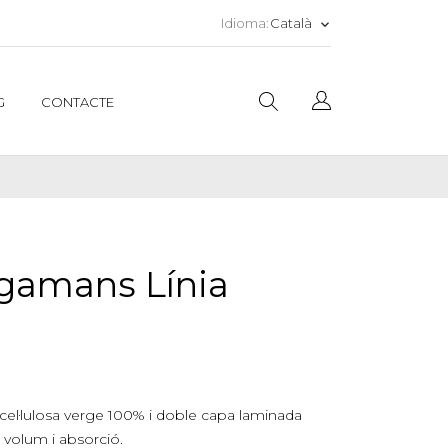
Català
Idioma:
keyboard_arrow_down
G
CONTACTE
ugamans Línia
el·lulosa verge 100% i doble capa laminada
volum i absorció.