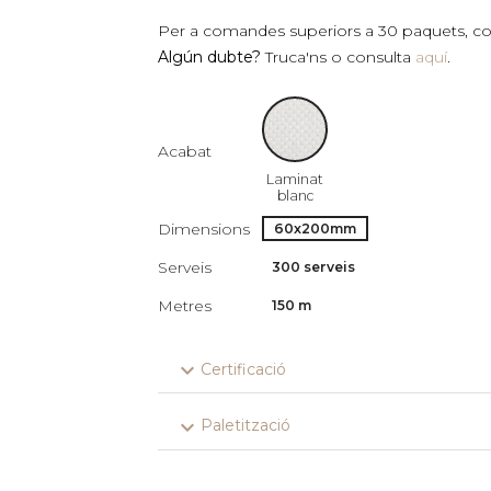
Per a comandes superiors a 30 paquets, cons
Algún dubte?
Truca'ns o consulta
aquí
.
Acabat
Laminat
blanc
Dimensions
60x200mm
Serveis
300 serveis
Metres
150 m
expand_more
Certificació
expand_more
Paletització