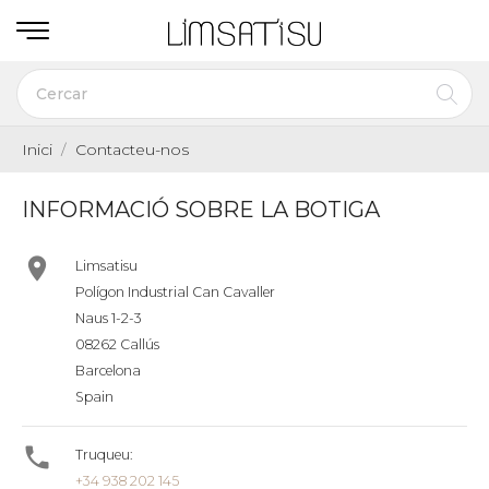
Inici
Contacteu-nos
INFORMACIÓ SOBRE LA BOTIGA

Limsatisu
Polígon Industrial Can Cavaller
Naus 1-2-3
08262 Callús
Barcelona
Spain

Truqueu:
+34 938 202 145