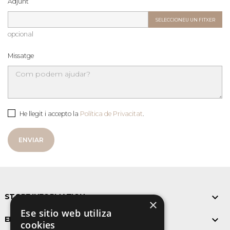
Adjunt
SELECCIONEU UN FITXER
opcional
Missatge
He llegit i accepto la
Política de Privacitat
.

STORE INFORMATION
×
Ese sitio web utiliza

ELS NOSTRES PRODUCTES
cookies