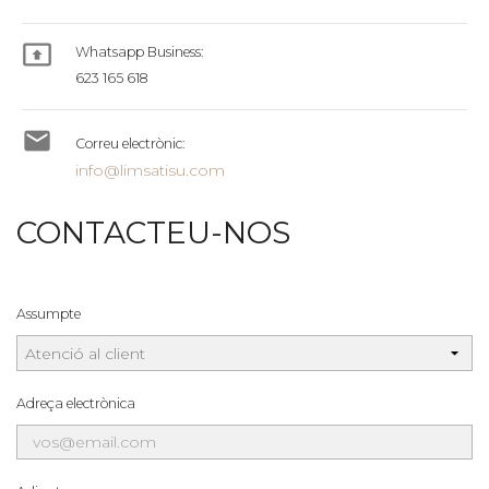

Whatsapp Business:
623 165 618

Correu electrònic:
info@limsatisu.com
CONTACTEU-NOS
Assumpte
Adreça electrònica